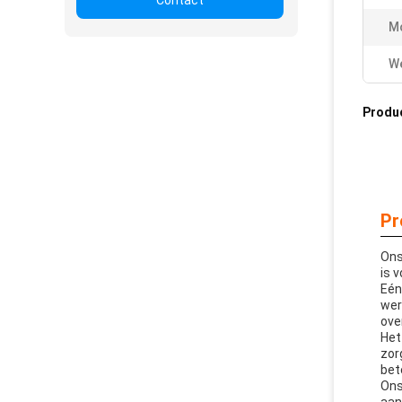
Contact
Mo
W
Produ
Pr
Ons
is 
Eén
wer
ove
Het
zor
bet
Ons