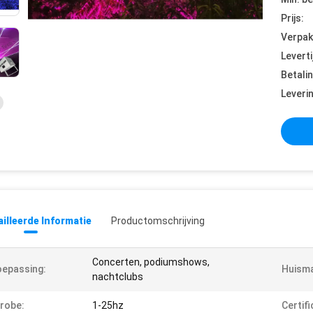
Prijs:
Verpak
Leverti
Betali
Leveri
illeerde Informatie
Productomschrijving
Concerten, podiumshows,
epassing:
Huisma
nachtclubs
robe:
1-25hz
Certifi