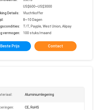
US$600~US$3000
king Details:
Vluchtkoffer
jd:
8~10 Dagen
ngscondities:
T/T, Payple, West Union, Alipay
ng vermogen:
100 stuks/maand
Beste Prijs
Contact
teriaal:
Aluminiumlegering
ceringen:
CE, RoHS