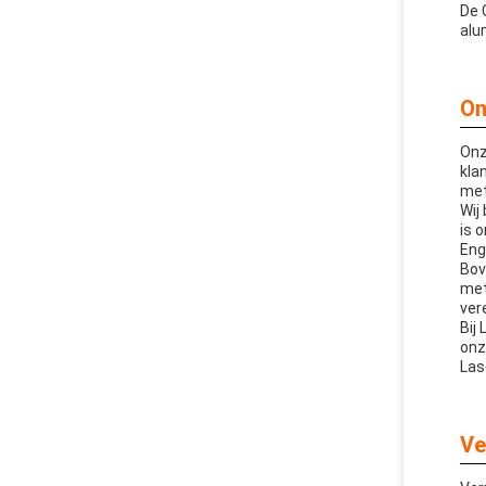
De 
alu
On
Onz
kla
met
Wij
is 
Eng
Bov
met
ver
Bij
onz
Las
Ve