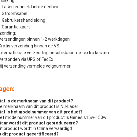
pakking:
1 Lasertechniek Lichte eenheid
1 Stroomkabel
1 Gebruikershandleiding
1 Garantie kaart
zending:
Verzendingen binnen 1-2 werkdagen
Gratis verzending binnen de VS
Internationale verzending beschikbaar met extra kosten
Verzonden via UPS of FedEx
Bij verzending vermelde volgnummer
agen:
Wat is de merknaam van dit product?
De merknaam van dit product is NJ-Laser.
Wat is het modelnummer van dit product?
Het modelnummer van dit product is Genesis15w-150w.
Waar wordt dit product geproduceerd?
Dit product wordt in China vervaardigd.
Is dit product gecertificeerd?