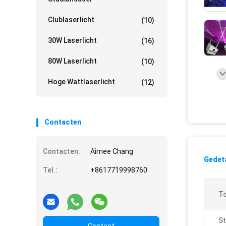
Clublaserlicht
(10)
30W Laserlicht
(16)
80W Laserlicht
(10)
Hoge Wattlaserlicht
(12)
Contacten
Contacten:
Aimee Chang
Gedeta
Tel.:
+8617719998760
To
St