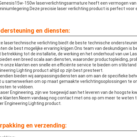
Genesis15w-150w laserverlichtingsarmature heeft een vermogen va
miniumlegering.Deze precisie laser verlichting product is perfect voo
dersteuning en diensten:
e lasertechnische verlichting biedt de beste technische ondersteuni
nten de best mogelijke ervaring krijgen.Ons team van deskundigen is 
 betrekking tot de installatie, de werking en het onderhoud van uw Las
 bieden een breed scala aan diensten, waaronder productopleiding, pr
om onze klanten een snelle en efficiënte service te bieden om stilstan
ineering Lighting product altijd op zijn best presteert.
endien bieden wij aanpassingsdiensten aan om aan de specifieke beh
 u samenwerken om op maat gemaakte verlichtingsoplossingen te on
eisten te voldoen.
 Laser Engineering, zijn we toegewijd aan het leveren van de hoogste 
e klanten.Neem vandaag nog contact met ons op om meer te weten t
er Engineering Lighting product.
rpakking en verzending: