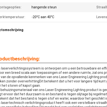
ntageopties:
hangende steun
Straal
erktemperatuur:
-20°C aan 40°C
Levens
ctomschrijving
oductbeschrijving:
 laserverlichtingssysteem is ontworpen om u een betrouwbare en effic
voor een breed scala aan toepassingen.of een andere ruimte, zal ons 
 van de opvallende kenmerken van ons Laser Engineering Lighting prod
ken zonder oververhittingDit betekent dat u het voor langere tijd kun
r het storen of kapot gaan.
 behuizingsmateriaal van ons Laser Engineering Lighting product is g
gt ervoor dat het duurzaam is en bestand is tegen slijtage bij regelmat
ekent dat het bestand is tegen stof en water, waardoor het geschikt is
 lasertechnisch verlichtingsproduct heeft ook een verstelbare straal