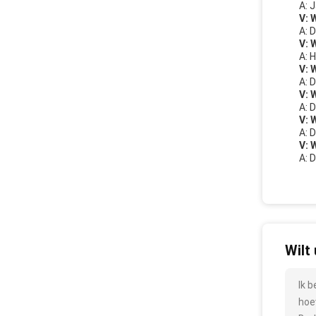
A: 
V: 
A: 
V: 
A: 
V: 
A: 
V: 
A: D
V: 
A: 
V: 
A: 
Wilt
Ik 
hoe