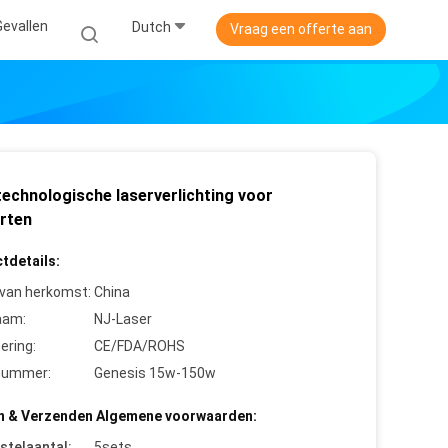
Gevallen
Dutch
Vraag een offerte aan
echnologische laserverlichting voor
rten
tdetails:
 van herkomst:
China
aam:
NJ-Laser
cering:
CE/FDA/ROHS
nummer:
Genesis 15w-150w
n & Verzenden Algemene voorwaarden:
stelaantal:
5sets