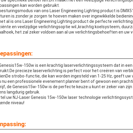
 uw specifieke behoeften.Dit maakt het een veelzijdige verlichtingsop
passingen kan worden gebruikt.
besturingsmodus van ons Laser Engineering Lighting product is DMX51
turen is.zonder je zorgen te hoeven maken over ingewikkelde bedienin
met al is ons Laser Engineering Lighting product de perfecte verlichti
iciënte en veelzijdige verlichtingsoptie wil.,krachtig koelsysteem, du
aalhoek, het zal zeker voldoen aan al uw verlichtingsbehoeften en uw 
epassingen:
Genesis15w-150w is een krachtig laserverlichtingssysteem dat in ee
ruikt.De precieze laserverlichting is perfect voor het creëren van verb
ienDe strobo-functie, die kan worden ingesteld van 1-25 Hz, geeft uw 
u nu een professionele evenement planner bent of gewoon een prachtig
rijf, de Genesis15w-150w is de perfecte keuze.u kunt er zeker van zijn 
dens langdurig gebruik.
tel uw NJ-Laser Genesis 15w-150w laser technologie verlichtingssys
gende niveau!
npassing: