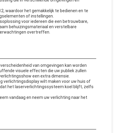
lossing die in verschillende omgevingen en
2, waardoor het gemakkelijk te bedienen en te
gselementen of instellingen.
ngsoplossing voor iedereen die een betrouwbare,
urzaam behuizingsmateriaal en verstelbare
verwachtingen overtreffen.
n verscheidenheid van omgevingen kan worden
luffende visuele effecten die uw publiek zullen
verlichtingsshow een extra dimensie.
 verlichtingsdisplay wilt maken voor uw huis of
dat het laserverlichtingssysteem koel blijft, zelfs
teem vandaag en neem uw verlichting naar het