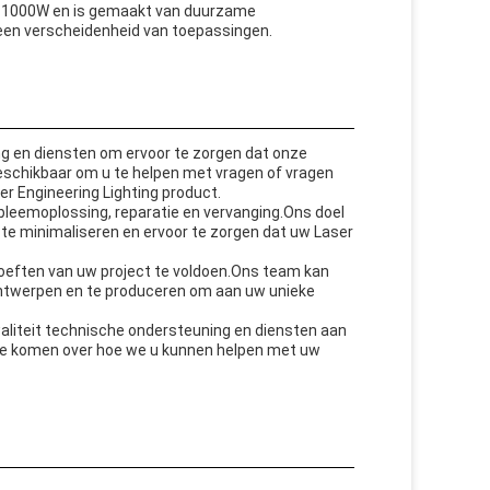
n 1000W en is gemaakt van duurzame
r een verscheidenheid van toepassingen.
ng en diensten om ervoor te zorgen dat onze
beschikbaar om u te helpen met vragen of vragen
er Engineering Lighting product.
obleemoplossing, reparatie en vervanging.Ons doel
d te minimaliseren en ervoor te zorgen dat uw Laser
oeften van uw project te voldoen.Ons team kan
twerpen en te produceren om aan uw unieke
kwaliteit technische ondersteuning en diensten aan
e komen over hoe we u kunnen helpen met uw