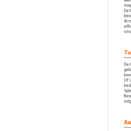
aan
toe
De 
bes
Al 
eff
str
To
De 
geb
boe
Of 
bed
tij
Bes
vol
Aa