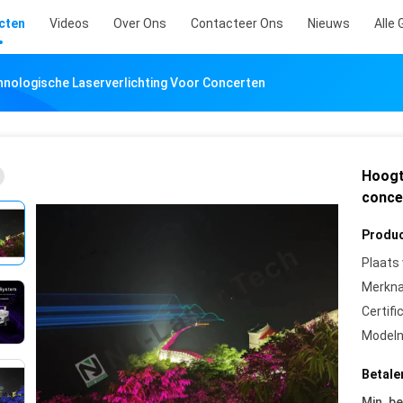
cten
Videos
Over Ons
Contacteer Ons
Nieuws
Alle 
nologische Laserverlichting Voor Concerten
Hoogt
conce
Produc
Plaats
Merkn
Certifi
Model
Betale
Min. be