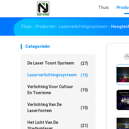
Thuis
Produ
Thuis
Producten
Laserverlichtingssysteem
Hoogtech
Catagorieën
De Laser Toont Systeem
(27)
Laserverlichtingssysteem
(15)
Verlichting Voor Cultuur
(15)
En Toerisme
Verlichting Van De
(15)
Laserfontein
Het Licht Van De
(21)
Stadiumlaser