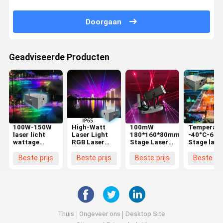
Doorgaan
Geadviseerde Producten
100W-150W
High-Watt
100mW
Temperatu
laser licht
Laser Light
180*160*80mm
-40°C-60°
wattage
RGB Laser
Stage Laser
Stage lase
oplossing
500mw Voor
Light met
licht met 
aanpasbaar
sportevenementen
ventilatorkoeling
laser kleur
Beste prijs
Beste prijs
Beste prijs
Beste pri
met
en
Stabiele
uitgangss
luchtkoeling
ongelooflijke
werking Voor
DC12V 1A
visuele
KTV
effecten
Thuis
Ongeveer ons
Desktop Site