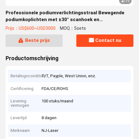
2
/
15
Professionele podiumverlichtingsstraal Bewegende
podiumkoplichten met ±30° scanhoek en
geluidsactieve besturingsmodus
Prijs：US$600~USD3000
MOQ：5sets
Beste prijs
Contact nu
Productomschrijving
Betalingscondities
T/T, Payple, West Union, enz.
Certificering
FDA/CE/ROHS
Levering
100 stuks/maand
vermogen
Levertijd
8 dagen
Merknaam
NJ-Laser