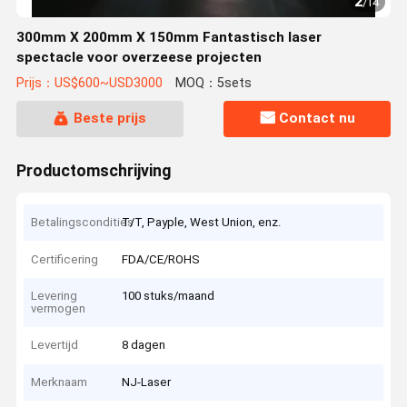
2
/
14
300mm X 200mm X 150mm Fantastisch laser
spectacle voor overzeese projecten
Prijs：US$600~USD3000
MOQ：5sets
Beste prijs
Contact nu
Productomschrijving
Betalingscondities
T/T, Payple, West Union, enz.
Certificering
FDA/CE/ROHS
Levering
100 stuks/maand
vermogen
Levertijd
8 dagen
Merknaam
NJ-Laser