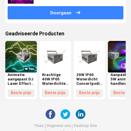
Doorgaan
Geadviseerde Producten
Animatie
Krachtige
20W IP65
Aanpasbar
aangepast DJ
40W IP65
Waterdicht
5W animat
Laser Effect
Waterdichte
Concertpodium
handleidin
Lighting 5W
Concert
RGB Lasers
RGB Star
RGB Disco
Laser Voor
Toerismegebied
Laser Sho
Beste prijs
Beste prijs
Beste prijs
Beste pri
Laser Light
Outdoor
Scenic Spot
StageLigh
Music Event
Laser
Projector
Thuis
Ongeveer ons
Desktop Site