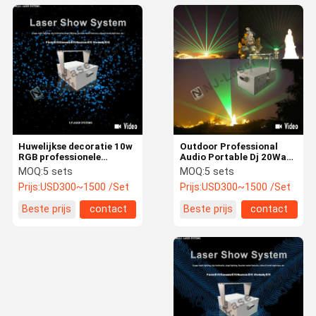
Huwelijkse decoratie 10w
Outdoor Professional
RGB professionele
Audio Portable Dj 20Watt
romantische podium
Rgb Stage Laser Light
MOQ:
5 sets
MOQ:
5 sets
laser projector
Machine Show Equipment
Prijs:
USD300~1500 /Set
Prijs:
USD300~1500 /Set
Beste prijs
contact
Beste prijs
contact