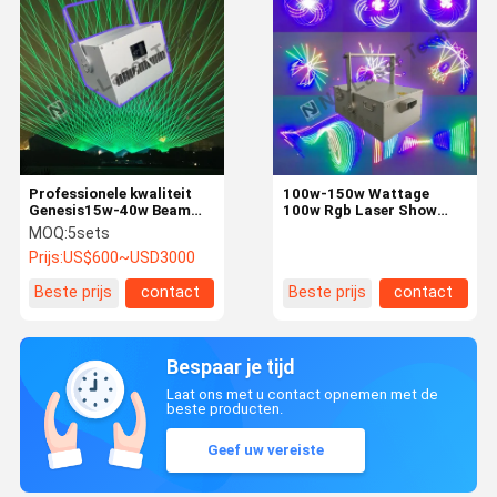
Professionele kwaliteit
100w-150w Wattage
Genesis15w-40w Beam
100w Rgb Laser Show
Moving Head Stage
System voor
MOQ:
5sets
lichten met scanhoek
ongeëvenaarde prestaties
Prijs:
US$600~USD3000
Beste prijs
contact
Beste prijs
contact
Bespaar je tijd
Laat ons met u contact opnemen met de
beste producten.
Geef uw vereiste