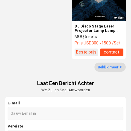
DJ Disco Stage Laser
Projector Lamp Lamp
Laser voor nachtclub
MOQ:
5 sets
Prijs:
USD300~1500 /Set
Beste prijs
contact
Bekijk meer
Laat Een Bericht Achter
We Zullen Snel Antwoorden
E-mail
Thuis
Producten
Videos
Over Ons
Vereiste