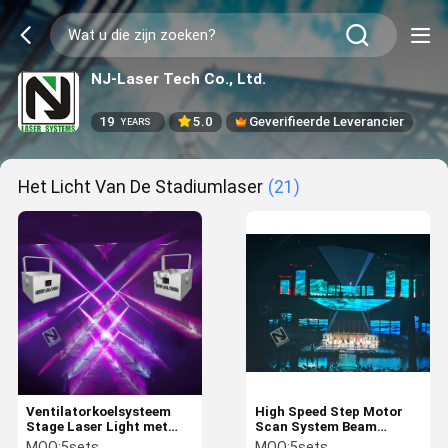
NJ-Laser Tech Co., Ltd.
19
5.0
Geverifieerde Leverancier
YEARS
Het Licht Van De Stadiumlaser
(21)
Ventilatorkoelsysteem
High Speed Step Motor
Stage Laser Light met
Scan System Beam
±30° scanhoek en 15 kg
Moving Head Stage
MOQ:
5sets
MOQ:
5sets