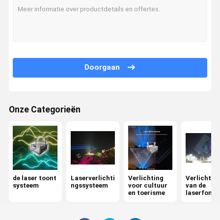
Fabrieksreis
Kwaliteitsco
Contacteer
Nieuws
Ntrole
Ons
Doorgaan
Alle Gevallen
Vraag Een
Offerte Aan
Onze Categorieën
de laser toont systeem
Laserverlichtingssysteem
Verlichting voor cultuur en toerisme
de laser toont
Laserverlichti
Verlichting
Verlichtin
systeem
ngssysteem
voor cultuur
van de
Verlichting van de laserfontein
en toerisme
laserfonte
het licht van de stadiumlaser